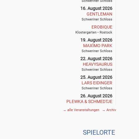
Schweriner Schloss
16. August 2026
GENTLEMAN
Schweriner Schloss
EROBIQUE
Klostergarten • Rostock
19. August 2026
MAXÏMO PARK
Schweriner Schloss
22. August 2026
HEAVYSAURUS
Schweriner Schloss
25. August 2026
LARS EIDINGER
Schweriner Schloss
26. August 2026
PLEWKA & SCHMEDTJE
Klostergarten • Rostock
→
alle Veranstaltungen
→
Archiv
27. August 2026
SIEGFRIED & JOY
Schweriner Schloss
SPIE
L
ORTE
29. August 2026
THE DEAD SOUTH