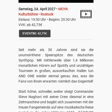
Samstag, 24. April 2027 •
MOYA
Kulturbühne • Rostock
Einlass: 19:30 Uhr • Beginn: 20:30 Uhr
VVK: ab 42,75€
EVENTIM: 42,75€
Seit mehr als 30 Jahren sind sie die
unumstrittene Speerspitze des deutschen
Synthpop. Mit mittlerweile über 1,4 Millionen
monatlichen H
ö
rern auf Spotify und unzä
hligen
Tourneen in gro
ßen, ausverkauften Hallen tun
AND ONE wieder einmal genau das, was die
Fans von ihnen erwarten: nämlich das Gegenteil!
Statt h
ö
her, schneller, weiter steigt Commander
Steve Naghavi mit seiner Crew diesmal in eine
Zeitmaschine und begibt sich zusammen mit der
treuen Fangemeinde auf eine musikalische Reise