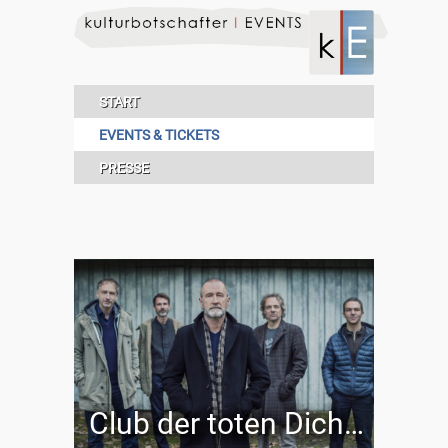
START
EVENTS & TICKETS
PRESSE
Club der toten Dichter feat. Peter Lohmeyer | HRO