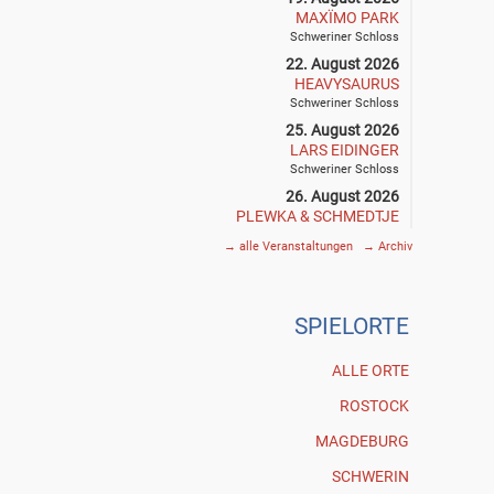
MAXÏMO PARK
Schweriner Schloss
22. August 2026
HEAVYSAURUS
Schweriner Schloss
25. August 2026
LARS EIDINGER
Schweriner Schloss
26. August 2026
PLEWKA & SCHMEDTJE
Klostergarten • Rostock
→
alle Veranstaltungen
→
Archiv
27. August 2026
SIEGFRIED & JOY
Schweriner Schloss
SPIE
L
ORTE
29. August 2026
THE DEAD SOUTH
Schweriner Schloss
ALLE ORTE
30. August 2026
ROSTOCK
GOGOL BORDELLO
Schweriner Schloss
MAGDEBURG
3. September 2026
SCHWERIN
PHILIPP POISEL & BAND