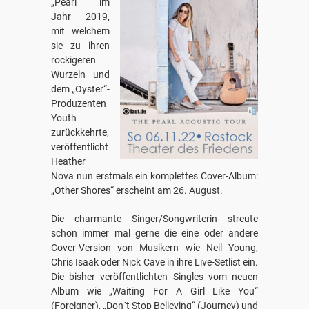
„Pearl“ im
Jahr 2019,
mit welchem
sie zu ihren
rockigeren
Wurzeln und
dem „Oyster“-
Produzenten
Youth
zurückkehrte,
veröffentlicht
Heather
Nova nun erstmals ein komplettes Cover-Album:
„Other Shores“ erscheint am 26. August.
Die charmante Singer/Songwriterin streute
schon immer mal gerne die eine oder andere
Cover-Version von Musikern wie Neil Young,
Chris Isaak oder Nick Cave in ihre Live-Setlist ein.
Die bisher veröffentlichten Singles vom neuen
Album wie „Waiting For A Girl Like You“
(Foreigner), „Don´t Stop Believing“ (Journey) und