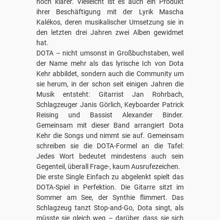
noch klarer. Vielleicht ist es auch ein Produkt
ihrer Beschäftigung mit der Lyrik Mascha
Kalékos, deren musikalischer Umsetzung sie in
den letzten drei Jahren zwei Alben gewidmet
hat.
DOTA – nicht umsonst in Großbuchstaben, weil
der Name mehr als das lyrische Ich von Dota
Kehr abbildet, sondern auch die Community um
sie herum, in der schon seit einigen Jahren die
Musik entsteht: Gitarrist Jan Rohrbach,
Schlagzeuger Janis Görlich, Keyboarder Patrick
Reising und Bassist Alexander Binder.
Gemeinsam mit dieser Band arrangiert Dota
Kehr die Songs und nimmt sie auf. Gemeinsam
schreiben sie die DOTA-Formel an die Tafel:
Jedes Wort bedeutet mindestens auch sein
Gegenteil, überall Frage-, kaum Ausrufezeichen.
Die erste Single Einfach zu abgelenkt spielt das
DOTA-Spiel in Perfektion. Die Gitarre sitzt im
Sommer am See, der Synthie flimmert. Das
Schlagzeug tanzt Stop-and-Go, Dota singt, als
müsste sie gleich weg – darüber, dass sie sich