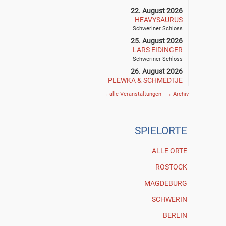
22. August 2026
HEAVYSAURUS
Schweriner Schloss
25. August 2026
LARS EIDINGER
Schweriner Schloss
26. August 2026
PLEWKA & SCHMEDTJE
Klostergarten • Rostock
→
alle Veranstaltungen
→
Archiv
27. August 2026
SIEGFRIED & JOY
Schweriner Schloss
SPIE
L
ORTE
29. August 2026
THE DEAD SOUTH
Schweriner Schloss
ALLE ORTE
30. August 2026
ROSTOCK
GOGOL BORDELLO
Schweriner Schloss
MAGDEBURG
3. September 2026
SCHWERIN
PHILIPP POISEL & BAND
Schweriner Schloss
BERLIN
4. September 2026