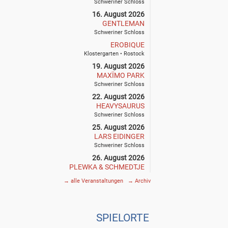
Schweriner Schloss
16. August 2026
GENTLEMAN
Schweriner Schloss
EROBIQUE
Klostergarten • Rostock
19. August 2026
MAXÏMO PARK
Schweriner Schloss
22. August 2026
HEAVYSAURUS
Schweriner Schloss
25. August 2026
LARS EIDINGER
Schweriner Schloss
26. August 2026
PLEWKA & SCHMEDTJE
Klostergarten • Rostock
→
alle Veranstaltungen
→
Archiv
27. August 2026
SIEGFRIED & JOY
Schweriner Schloss
SPIE
L
ORTE
29. August 2026