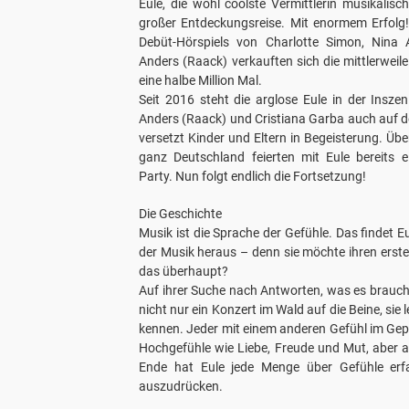
Eule, die wohl coolste Vermittlerin musikalisc
großer Entdeckungsreise. Mit enormem Erfolg!
Debüt-Hörspiels von Charlotte Simon, Nina 
Anders (Raack) verkauften sich die mittlerweile
eine halbe Million Mal.
Seit 2016 steht die arglose Eule in der Insze
Anders (Raack) und Cristiana Garba auch auf 
versetzt Kinder und Eltern in Begeisterung. Üb
ganz Deutschland feierten mit Eule bereits e
Party. Nun folgt endlich die Fortsetzung!
Die Geschichte
Musik ist die Sprache der Gefühle. Das findet Eu
der Musik heraus – denn sie möchte ihren erst
das überhaupt?
Auf ihrer Suche nach Antworten, was es braucht,
nicht nur ein Konzert im Wald auf die Beine, sie
kennen. Jeder mit einem anderen Gefühl im Gep
Hochgefühle wie Liebe, Freude und Mut, aber 
Ende hat Eule jede Menge über Gefühle erfa
auszudrücken.