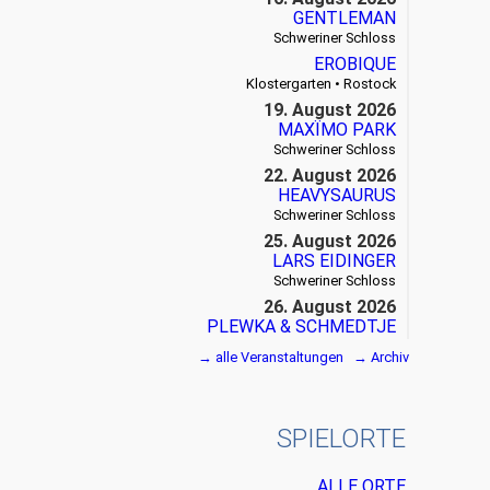
GENTLEMAN
Schweriner Schloss
EROBIQUE
Klostergarten • Rostock
19. August 2026
MAXÏMO PARK
Schweriner Schloss
22. August 2026
HEAVYSAURUS
Schweriner Schloss
25. August 2026
LARS EIDINGER
Schweriner Schloss
26. August 2026
PLEWKA & SCHMEDTJE
Klostergarten • Rostock
→
alle Veranstaltungen
→
Archiv
27. August 2026
SIEGFRIED & JOY
Schweriner Schloss
SPIE
L
ORTE
29. August 2026
THE DEAD SOUTH
Schweriner Schloss
ALLE ORTE