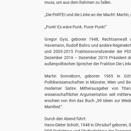
muss, um aus dem Rahmen zu fallen.
„Die PARTEI und die Linke an der Macht: Martin,
„Punk! Es wäre Punk. Purer Punk!“
Gregor Gysi, geboren 1948, Rechtsanwalt un
Havemann, Rudolf Bahro und andere Regimekrit
und 2005-2015 Fraktionsvorsitzender der PDS
Dezember 2016 – Dezember 2019 Präsident der
außenpolitischen Sprecher der Fraktion Die Lin
Martin Sonneborn, geboren 1965 in Götti
Politikwissenschaften in Münster, Wien und Ber
moderner Satire. Mitherausgeber von Titanic
wissenschaftlicher Argumentation seit mittler
erschien von ihm das Buch „
99 Ideen zur Wied
Manifest
“.
Durch den Abend führt:
Hans-Dieter Schütt, 1948 in Ohrsdurf geboren, S
DDR Redakteur und Chefredakteur der Tageszeitu