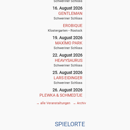
Schweriner Schloss
16. August 2026
GENTLEMAN
Schweriner Schloss
EROBIQUE
Klostergarten • Rostock
19. August 2026
MAXÏMO PARK
Schweriner Schloss
22. August 2026
HEAVYSAURUS
Schweriner Schloss
25. August 2026
LARS EIDINGER
Schweriner Schloss
26. August 2026
PLEWKA & SCHMEDTJE
Klostergarten • Rostock
→
alle Veranstaltungen
→
Archiv
27. August 2026
SIEGFRIED & JOY
Schweriner Schloss
SPIE
L
ORTE
29. August 2026