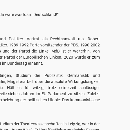
 da wäre was los in Deutschland!“
d Politiker. Vertrat als Rechtsanwalt u.a. Robert
iker. 1989-1992 Parteivorsitzender der PDS. 1990-2002
 und der Partei die Linke. MdB ist er weiterhin. Von
 Partei der Europäischen Linken. 2020 wurde er zum
ke im Bundestag ernannt.
ngen, Studium der Publizistik, Germanistik und
lin; Magisterarbeit über die absolute Wirkungslosigkeit
. Hält es für witzig, trotz seinerzeit schlüssiger
weile sieben Jahren im EU-Parlament zu sitzen. Zuletzt
erbelebung der politischen Utopie: Das kom
munist
ische
tudium der Theaterwissenschaften in Leipzig, war in der
ng „Junge Welt“. Er Veröffentlichte zahlreiche Essays,