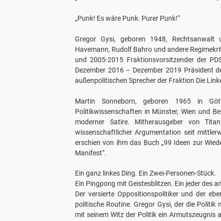
„Punk! Es wäre Punk. Purer Punk!“
Gregor Gysi, geboren 1948, Rechtsanwalt un
Havemann, Rudolf Bahro und andere Regimekrit
und 2005-2015 Fraktionsvorsitzender der PDS
Dezember 2016 – Dezember 2019 Präsident der
außenpolitischen Sprecher der Fraktion Die Lin
Martin Sonneborn, geboren 1965 in Götti
Politikwissenschaften in Münster, Wien und Ber
moderner Satire. Mitherausgeber von Titanic
wissenschaftlicher Argumentation seit mittler
erschien von ihm das Buch „
99 Ideen zur Wied
Manifest
“.
Ein ganz linkes Ding. Ein Zwei-Personen-Stück.
Ein Pingpong mit Geistesblitzen. Ein jeder des a
Der versierte Oppositionspolitiker und der ebe
politische Routine. Gregor Gysi, der die Politi
mit seinem Witz der Politik ein Armutszeugnis 