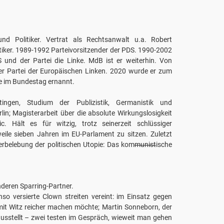
d Politiker. Vertrat als Rechtsanwalt u.a. Robert
iker. 1989-1992 Parteivorsitzender der PDS. 1990-2002
 und der Partei die Linke. MdB ist er weiterhin. Von
 Partei der Europäischen Linken. 2020 wurde er zum
ke im Bundestag ernannt.
ngen, Studium der Publizistik, Germanistik und
lin; Magisterarbeit über die absolute Wirkungslosigkeit
. Hält es für witzig, trotz seinerzeit schlüssiger
weile sieben Jahren im EU-Parlament zu sitzen. Zuletzt
erbelebung der politischen Utopie: Das kom
munist
ische
nderen Sparring-Partner.
nso versierte Clown streiten vereint: im Einsatz gegen
k mit Witz reicher machen möchte; Martin Sonneborn, der
ausstellt – zwei testen im Gespräch, wieweit man gehen