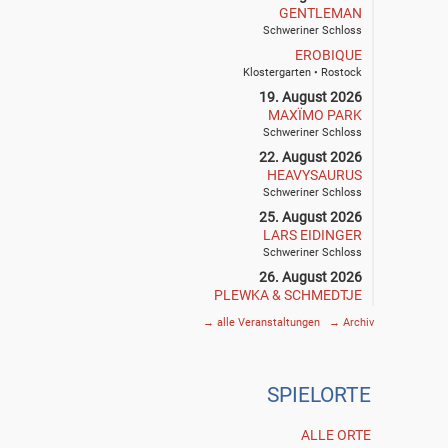
GENTLEMAN
Schweriner Schloss
EROBIQUE
Klostergarten • Rostock
19. August 2026
MAXÏMO PARK
Schweriner Schloss
22. August 2026
HEAVYSAURUS
Schweriner Schloss
25. August 2026
LARS EIDINGER
Schweriner Schloss
26. August 2026
PLEWKA & SCHMEDTJE
Klostergarten • Rostock
→
alle Veranstaltungen
→
Archiv
27. August 2026
SIEGFRIED & JOY
Schweriner Schloss
SPIE
L
ORTE
29. August 2026
THE DEAD SOUTH
Schweriner Schloss
ALLE ORTE