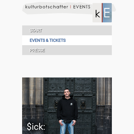
START
EVENTS & TICKETS
PRESSE
$ick: