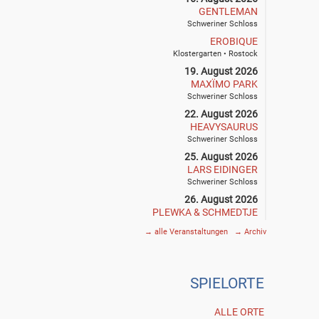
GENTLEMAN
Schweriner Schloss
EROBIQUE
Klostergarten • Rostock
19. August 2026
MAXÏMO PARK
Schweriner Schloss
22. August 2026
HEAVYSAURUS
Schweriner Schloss
25. August 2026
LARS EIDINGER
Schweriner Schloss
26. August 2026
PLEWKA & SCHMEDTJE
Klostergarten • Rostock
→
alle Veranstaltungen
→
Archiv
27. August 2026
SIEGFRIED & JOY
Schweriner Schloss
SPIE
L
ORTE
29. August 2026
THE DEAD SOUTH
Schweriner Schloss
ALLE ORTE