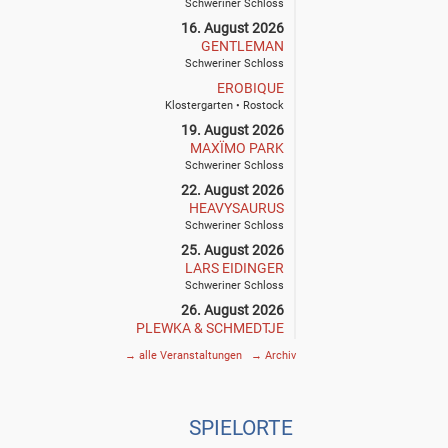
Schweriner Schloss
16. August 2026
GENTLEMAN
Schweriner Schloss
EROBIQUE
Klostergarten • Rostock
19. August 2026
MAXÏMO PARK
Schweriner Schloss
22. August 2026
HEAVYSAURUS
Schweriner Schloss
25. August 2026
LARS EIDINGER
Schweriner Schloss
26. August 2026
PLEWKA & SCHMEDTJE
Klostergarten • Rostock
→
alle Veranstaltungen
→
Archiv
27. August 2026
SIEGFRIED & JOY
Schweriner Schloss
SPIE
L
ORTE
29. August 2026