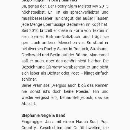
Diego Hagen – Poetry Slammer
Ja, genau der. Der Poetry-Slam-Meister MV 2013
höchstselbst. Er ist ein sprachverliebter und
musikbesessener Tunichtgut, der außer Flausen
jede Menge überflüssige Gedanken im Kopf hat.
Seit 2010 kritzelt er diese in Form von Texten in
sein kleines Batman-Notizbuch und trägt sie
gern auch anderen Menschen vor. So stand er
bei diversen Poetry Slams in Rostock, Stralsund,
Greifswald und Berlin auf der Bühne. Manchmal
saß er auch, aber das gehört nicht hierher. Die
Bezeichnung
Slammer
verabscheut er und sieht
sich lieber als Dichter oder Poet – klingt einfach
schöner.
Seine Prämisse: „Vergiss auch bloß das Reimen
nie, sonst ist’s doch keine Poesie.“ Hin und
wieder vergisst er’s, behauptet jedoch, das sei
Absicht.
Stephanie Neigel & Band
Eingängiger Jazz mit einem Hauch Soul, Pop,
Country.. Geschichten und Ge-fühlswelten, die