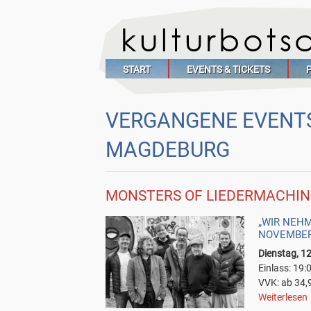
START
EVENTS & TICKETS
VERGANGENE EVENTS
MAGDEBURG
MONSTERS OF LIEDERMACHI
„WIR NEHM
NOVEMBER
Dienstag, 1
Einlass: 19:
VVK: ab 34,
Weiterlesen