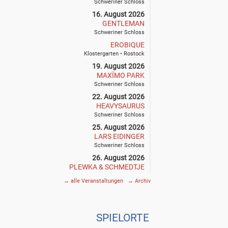
Schweriner Schloss
16. August 2026
GENTLEMAN
Schweriner Schloss
EROBIQUE
Klostergarten • Rostock
19. August 2026
MAXÏMO PARK
Schweriner Schloss
22. August 2026
HEAVYSAURUS
Schweriner Schloss
25. August 2026
LARS EIDINGER
Schweriner Schloss
26. August 2026
PLEWKA & SCHMEDTJE
Klostergarten • Rostock
→
alle Veranstaltungen
→
Archiv
27. August 2026
SIEGFRIED & JOY
Schweriner Schloss
SPIE
L
ORTE
29. August 2026