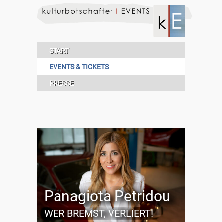
START
EVENTS & TICKETS
PRESSE
Panagiota Petridou
WER BREMST, VERLIERT!