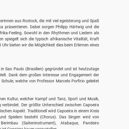
erinnen aus Rostock, die mit viel egeisterung und Spaß
ka präsentieren. Dabei sorgen Philipp Härtwig und die
rika-Feeling. Sowohl in den Rhythmen und Liedern als
piegelt sich die typisch afrikanische Vitalität, Kraft
 Uhr bieten wir die Möglichkeit dies beim Erlernen eines
in Sao Paulo (Brasilien) gegründet und ist heutzutage
Welt. Dank dem großen Interesse und Engagement der
r Schule, welche von Professor Marcelo Porfirio geleitet
schen Kultur, welcher Kampf und Tanz, Sport und Musik,
g verbindet. Der größte Unterschied zwischen Capoeira
chen Aspekt. Traditionell wird Capoeira in einem Kreis
 und Spielern besteht (Chorus). Das Singen wird von
: Berimbau (Saiteninstrument), Atabaque, Pandeiro
 ist Capoiera kaum vorzustellen.