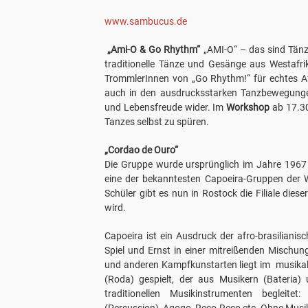
www.sambucus.de
„Ami-O & Go Rhythm“
„AMI-O“ – das sind Tänz
traditionelle Tänze und Gesänge aus Westafri
TrommlerInnen von „Go Rhythm!“ für echtes Af
auch in den ausdrucksstarken Tanzbewegungen s
und Lebensfreude wider. Im
Workshop
ab 17.30
Tanzes selbst zu spüren.
„Cordao de Ouro“
Die Gruppe wurde ursprünglich im Jahre 1967 
eine der bekanntesten Capoeira-Gruppen der 
Schüler gibt es nun in Rostock die Filiale diese
wird.
Capoeira ist ein Ausdruck der afro-brasiliani
Spiel und Ernst in einer mitreißenden Mischun
und anderen Kampfkunstarten liegt im musikalis
(Roda) gespielt, der aus Musikern (Bateria)
traditionellen Musikinstrumenten begleitet
(Percussion), Agogo, Reco-Reco etc. Ohne Musik