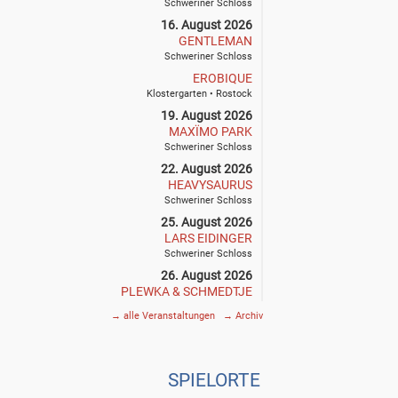
Schweriner Schloss
16. August 2026
GENTLEMAN
Schweriner Schloss
EROBIQUE
Klostergarten • Rostock
19. August 2026
MAXÏMO PARK
Schweriner Schloss
22. August 2026
HEAVYSAURUS
Schweriner Schloss
25. August 2026
LARS EIDINGER
Schweriner Schloss
26. August 2026
PLEWKA & SCHMEDTJE
Klostergarten • Rostock
→
alle Veranstaltungen
→
Archiv
27. August 2026
SIEGFRIED & JOY
Schweriner Schloss
SPIE
L
ORTE
29. August 2026