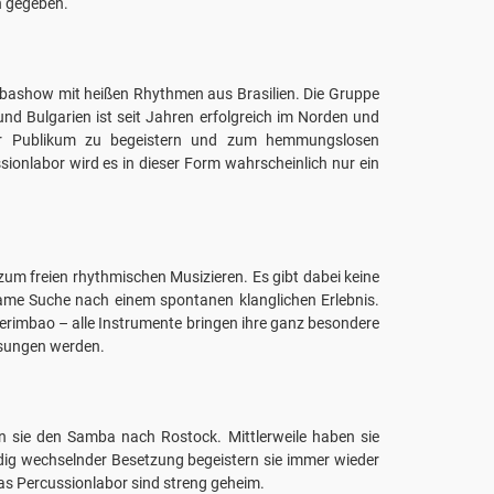
n gegeben.
bashow mit heißen Rhythmen aus Brasilien. Die Gruppe
und Bulgarien ist seit Jahren erfolgreich im Norden und
hr Publikum zu begeistern und zum hemmungslosen
ionlabor wird es in dieser Form wahrscheinlich nur ein
zum freien rhythmischen Musizieren. Es gibt dabei keine
ame Suche nach einem spontanen klanglichen Erlebnis.
Berimbao – alle Instrumente bringen ihre ganz besondere
gesungen werden.
n sie den Samba nach Rostock. Mittlerweile haben sie
dig wechselnder Besetzung begeistern sie immer wieder
as Percussionlabor sind streng geheim.