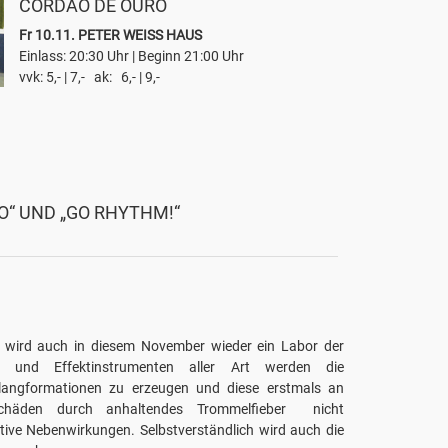
CORDAO DE OURO
Fr 10.11. PETER WEISS HAUS
Einlass: 20:30 Uhr | Beginn 21:00 Uhr
vvk: 5,- | 7,- ak: 6,- | 9,-
O“ UND „GO RHYTHM!“
, wird auch in diesem November wieder ein Labor der
g- und Effektinstrumenten aller Art werden die
langformationen zu erzeugen und diese erstmals an
schäden durch anhaltendes Trommelfieber nicht
tive Nebenwirkungen. Selbstverständlich wird auch die