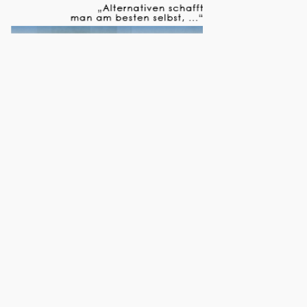
MADSEN
MOYA Kulturbühne • Rostock
SVEN STRICKER & BJARNE MÄDEL
Volkstheater • Rostock
4. Oktober 2026
SVEN STRICKER & BJARNE MÄDEL
Nikolaisaal • Potsdam
9. Oktober 2026
POTHEAD
M.A.U. Club • Rostock
10. Oktober 2026
IL CIVETTO
M.A.U. Club • Rostock
16. Oktober 2026
JUSE JU
Factory • Magdeburg
23. Oktober 2026
MR. IRISH BASTARD
M.A.U. Club • Rostock
30. Oktober 2026
DARI
Helgas Stadtpalast • Rostock