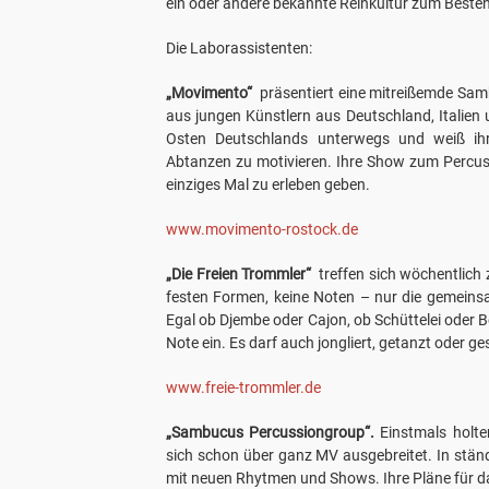
ein oder andere bekannte Reinkultur zum Beste
Die Laborassistenten:
„Movimento“
präsentiert eine mitreißemde Sam
aus jungen Künstlern aus Deutschland, Italien 
Osten Deutschlands unterwegs und weiß i
Abtanzen zu motivieren. Ihre Show zum Percuss
einziges Mal zu erleben geben.
www.movimento-rostock.de
„Die Freien Trommler“
treffen sich wöchentlich 
festen Formen, keine Noten – nur die gemeins
Egal ob Djembe oder Cajon, ob Schüttelei oder 
Note ein. Es darf auch jongliert, getanzt oder 
www.freie-trommler.de
„Sambucus Percussiongroup“.
Einstmals holte
sich schon über ganz MV ausgebreitet. In stän
mit neuen Rhytmen und Shows. Ihre Pläne für d