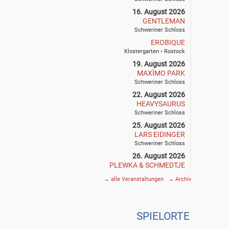
16. August 2026
GENTLEMAN
Schweriner Schloss
EROBIQUE
Klostergarten • Rostock
19. August 2026
MAXÏMO PARK
Schweriner Schloss
22. August 2026
HEAVYSAURUS
Schweriner Schloss
25. August 2026
LARS EIDINGER
Schweriner Schloss
26. August 2026
PLEWKA & SCHMEDTJE
Klostergarten • Rostock
→
alle Veranstaltungen
→
Archiv
27. August 2026
SIEGFRIED & JOY
Schweriner Schloss
SPIE
L
ORTE
29. August 2026
THE DEAD SOUTH