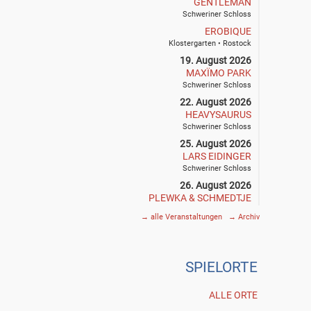
GENTLEMAN
Schweriner Schloss
EROBIQUE
Klostergarten • Rostock
19. August 2026
MAXÏMO PARK
Schweriner Schloss
22. August 2026
HEAVYSAURUS
Schweriner Schloss
25. August 2026
LARS EIDINGER
Schweriner Schloss
26. August 2026
PLEWKA & SCHMEDTJE
Klostergarten • Rostock
→
alle Veranstaltungen
→
Archiv
27. August 2026
SIEGFRIED & JOY
Schweriner Schloss
SPIE
L
ORTE
29. August 2026
THE DEAD SOUTH
Schweriner Schloss
ALLE ORTE
30. August 2026