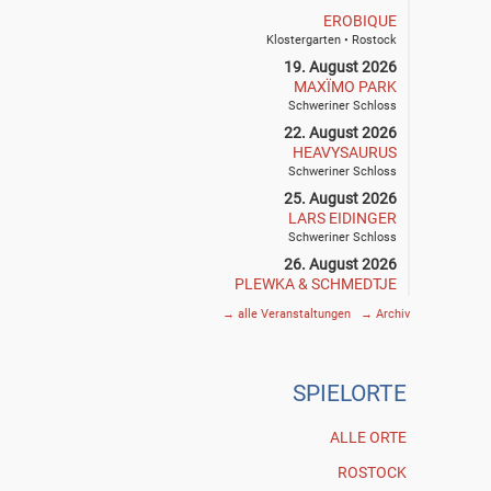
EROBIQUE
Klostergarten • Rostock
19. August 2026
MAXÏMO PARK
Schweriner Schloss
22. August 2026
HEAVYSAURUS
Schweriner Schloss
25. August 2026
LARS EIDINGER
Schweriner Schloss
26. August 2026
PLEWKA & SCHMEDTJE
Klostergarten • Rostock
→
alle Veranstaltungen
→
Archiv
27. August 2026
SIEGFRIED & JOY
Schweriner Schloss
SPIE
L
ORTE
29. August 2026
THE DEAD SOUTH
Schweriner Schloss
ALLE ORTE
30. August 2026
ROSTOCK
GOGOL BORDELLO