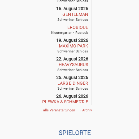
Schweriner Schloss
16. August 2026
GENTLEMAN
Schweriner Schloss
EROBIQUE
Klostergarten • Rostock
19. August 2026
MAXÏMO PARK
Schweriner Schloss
22. August 2026
HEAVYSAURUS
Schweriner Schloss
25. August 2026
LARS EIDINGER
Schweriner Schloss
26. August 2026
PLEWKA & SCHMEDTJE
Klostergarten • Rostock
→
alle Veranstaltungen
→
Archiv
27. August 2026
SIEGFRIED & JOY
Schweriner Schloss
SPIE
L
ORTE
29. August 2026