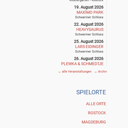
Klostergarten • Rostock
19. August 2026
MAXÏMO PARK
Schweriner Schloss
22. August 2026
HEAVYSAURUS
Schweriner Schloss
25. August 2026
LARS EIDINGER
Schweriner Schloss
26. August 2026
PLEWKA & SCHMEDTJE
Klostergarten • Rostock
→
alle Veranstaltungen
→
Archiv
27. August 2026
SIEGFRIED & JOY
Schweriner Schloss
SPIE
L
ORTE
29. August 2026
THE DEAD SOUTH
Schweriner Schloss
ALLE ORTE
30. August 2026
ROSTOCK
GOGOL BORDELLO
Schweriner Schloss
MAGDEBURG
3. September 2026